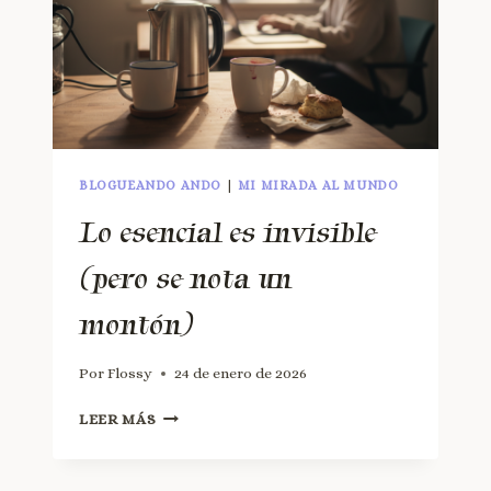
BLOGUEANDO ANDO
|
MI MIRADA AL MUNDO
Lo esencial es invisible
(pero se nota un
montón)
Por
Flossy
24 de enero de 2026
LEER MÁS