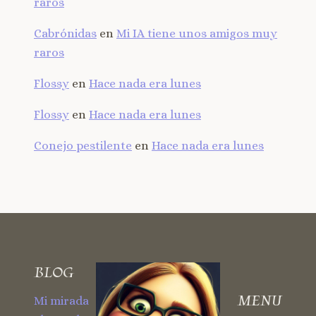
raros
Cabrónidas
en
Mi IA tiene unos amigos muy
raros
Flossy
en
Hace nada era lunes
Flossy
en
Hace nada era lunes
Conejo pestilente
en
Hace nada era lunes
BLOG
MENU
Mi mirada