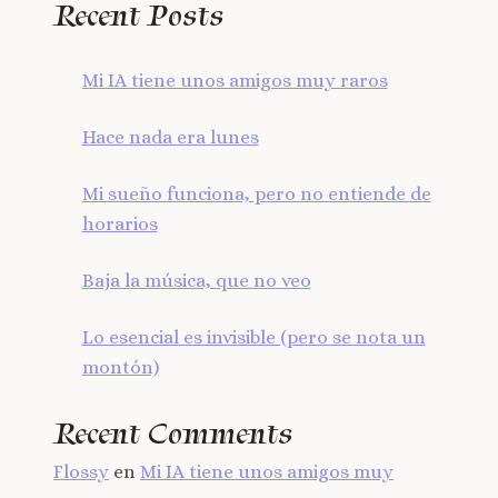
Recent Posts
Mi IA tiene unos amigos muy raros
Hace nada era lunes
Mi sueño funciona, pero no entiende de
horarios
Baja la música, que no veo
Lo esencial es invisible (pero se nota un
montón)
Recent Comments
Flossy
en
Mi IA tiene unos amigos muy