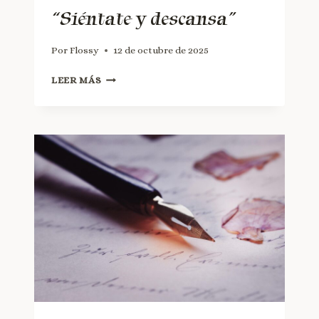
“Siéntate y descansa”
Por
Flossy
12 de octubre de 2025
LEER MÁS