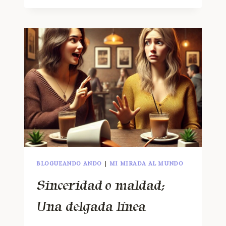
BLOGUEANDO ANDO
|
MI MIRADA AL MUNDO
Sinceridad o maldad;
Una delgada línea