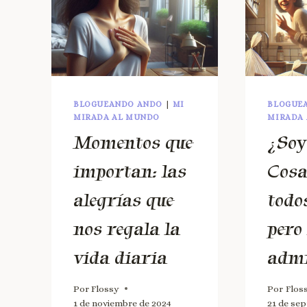
BLOGUEANDO ANDO
|
MI
BLOGUE
MIRADA AL MUNDO
MIRADA
Momentos que
¿Soy
importan: las
Cosa
alegrías que
todo
nos regala la
pero
vida diaria
adm
Por
Flossy
Por
Flos
1 de noviembre de 2024
21 de se