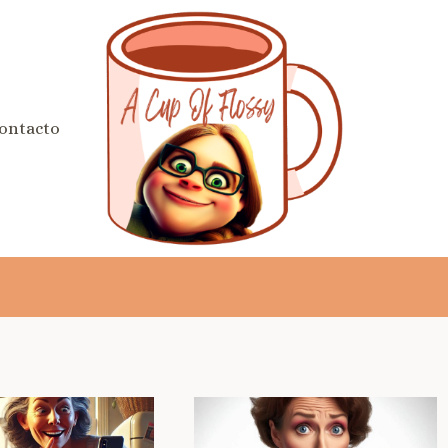
ontacto