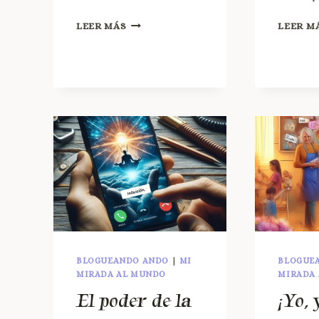
LEER MÁS
LEER M
BLOGUEANDO ANDO
|
MI
BLOGUE
MIRADA AL MUNDO
MIRADA
El poder de la
¡Yo, 