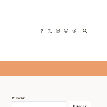
Buscar
Buscar