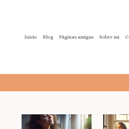
Inicio
Blog
Páginas amigas
Sobre mi
C