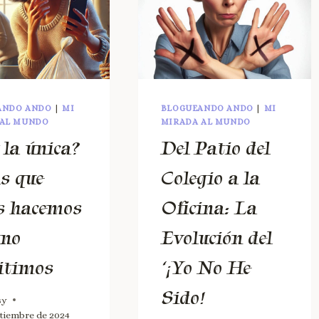
ANDO ANDO
|
MI
BLOGUEANDO ANDO
|
MI
 AL MUNDO
MIRADA AL MUNDO
 la única?
Del Patio del
s que
Colegio a la
s hacemos
Oficina: La
 no
Evolución del
itimos
‘¡Yo No He
Sido!
sy
ptiembre de 2024