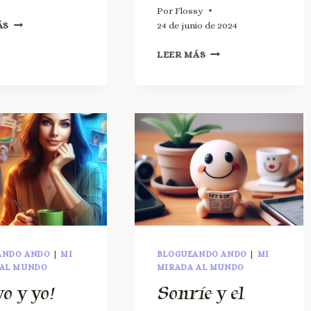
Por
Flossy
ÁS
24 de junio de 2024
LEER MÁS
ANDO ANDO
|
MI
BLOGUEANDO ANDO
|
MI
 AL MUNDO
MIRADA AL MUNDO
yo y yo!
Sonríe y el