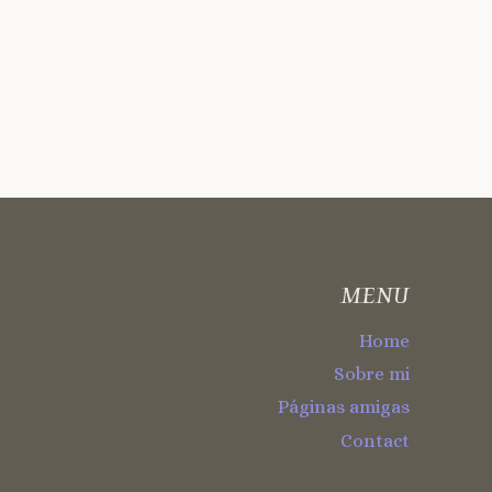
MENU
Home
Sobre mi
Páginas amigas
Contact