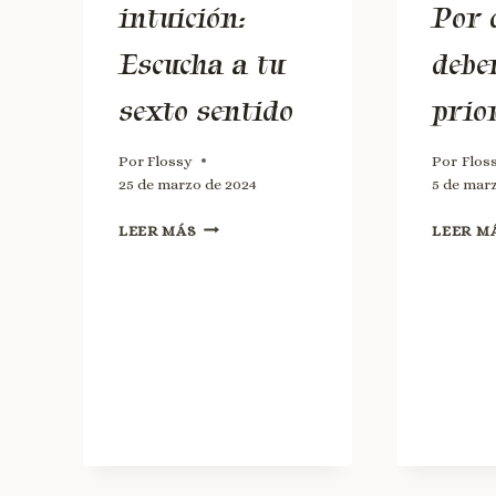
intuición:
Por 
Escucha a tu
debe
sexto sentido
prio
Por
Flossy
Por
Flos
25 de marzo de 2024
5 de mar
LEER MÁS
LEER M