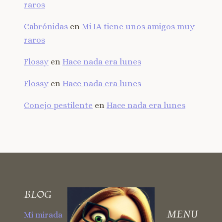
raros
Cabrónidas
en
Mi IA tiene unos amigos muy
raros
Flossy
en
Hace nada era lunes
Flossy
en
Hace nada era lunes
Conejo pestilente
en
Hace nada era lunes
BLOG
MENU
Mi mirada