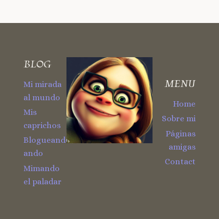
BLOG
MENU
Mi mirada
al mundo
Home
Mis
Sobre mi
caprichos
Páginas
Blogueando
amigas
ando
Contact
Mimando
el paladar