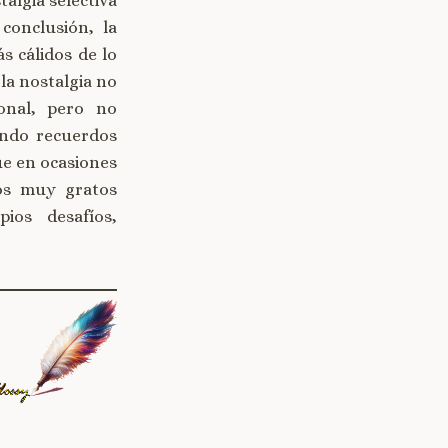
talgia selectiva
conclusión, la
s cálidos de lo
 la nostalgia no
onal, pero no
endo recuerdos
ue en ocasiones
os muy gratos
ios desafíos,