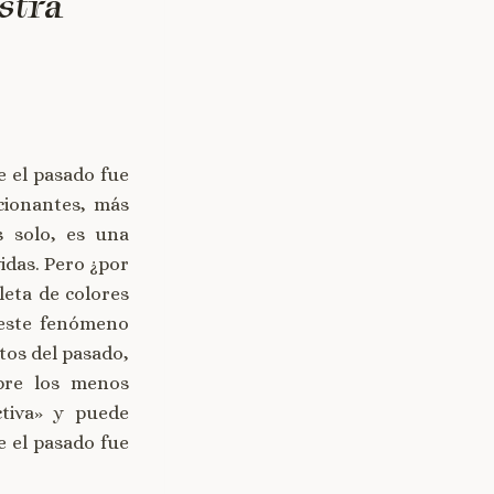
stra
e el pasado fue
cionantes, más
s solo, es una
das. Pero ¿por
eta de colores
 este fenómeno
tos del pasado,
bre los menos
ctiva» y puede
e el pasado fue