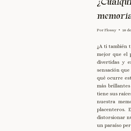
¿Cualqui
memoria 
Por
Flossy
18 d
¿A ti también 
mejor que el 
divertidas y 
sensación que
qué ocurre es
más brillante
tiene sus raíc
nuestra memo
placenteros. 
distorsionar n
un paraíso perd