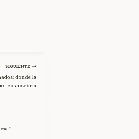
SIGUIENTE
uñados: donde la
 por su ausencia
s con
*