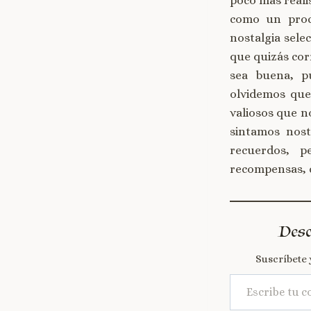
poco más realis
como un proce
nostalgia sele
que quizás corr
sea buena, p
olvidemos que
valiosos que n
sintamos nos
recuerdos, p
recompensas, 
Desc
Suscríbete 