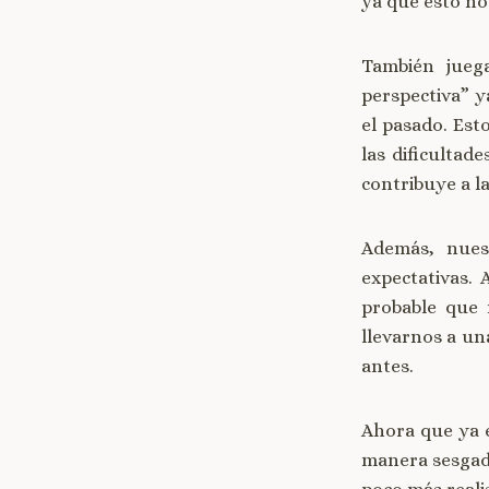
ya que esto no
También jueg
perspectiva” y
el pasado. Est
las dificultad
contribuye a l
Además, nues
expectativas.
probable que 
llevarnos a un
antes.
Ahora que ya 
manera sesgada