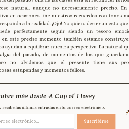
ta del pasado? Una de las claves está en reconocer la nos
so natural, aunque no necesariamente preciso. En 
ctiva en ocasiones tiñe nuestros recuerdos con tonos má
esponda a la realidad. ¡Ojo! No quiero decir con esto que
uede perfectamente seguir siendo un tesoro emoci
 en este preciso momento también estamos construy
os ayudan a equilibrar nuestra perspectiva. Es natural q
talgia del pasado, de momentos de los que guardam
ero no olvidemos que el presente tiene sus prop
cosas estupendas y momentos felices.
ubre más desde A Cup of Flossy
y recibe las últimas entradas en tu correo electrónico.
Suscribirse