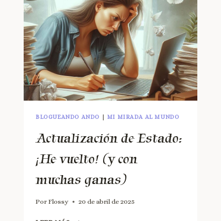
BLOGUEANDO ANDO
|
MI MIRADA AL MUNDO
Actualización de Estado:
¡He vuelto! (y con
muchas ganas)
Por
Flossy
20 de abril de 2025