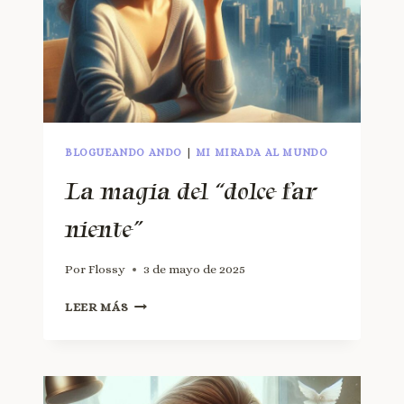
BLOGUEANDO ANDO
|
MI MIRADA AL MUNDO
La magia del “dolce far
niente”
Por
Flossy
3 de mayo de 2025
LEER MÁS