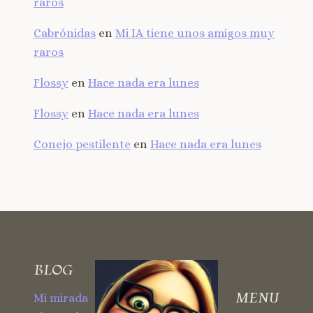
raros
Cabrónidas
en
Mi IA tiene unos amigos muy
raros
Flossy
en
Hace nada era lunes
Flossy
en
Hace nada era lunes
Conejo pestilente
en
Hace nada era lunes
BLOG
MENU
Mi mirada