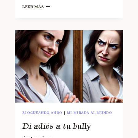
LEER MÁS
BLOGUEANDO ANDO
|
MI MIRADA AL MUNDO
Di adiós a tu bully