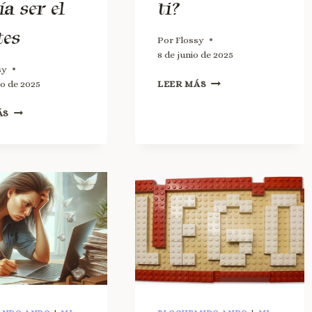
ía ser el
ti?
tes
Por
Flossy
8 de junio de 2025
sy
io de 2025
LEER MÁS
ÁS