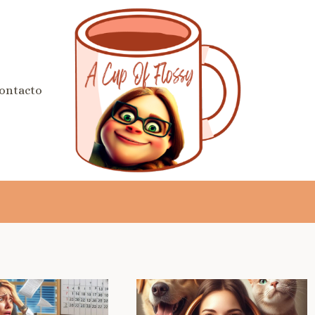
ontacto