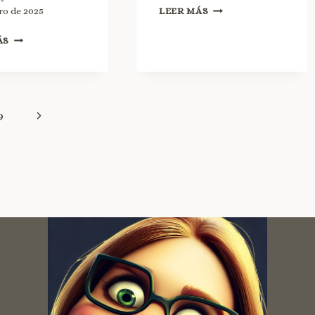
ro de 2025
LEER MÁS
ÁS
9