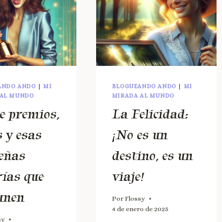
ANDO ANDO
|
MI
BLOGUEANDO ANDO
|
MI
 AL MUNDO
MIRADA AL MUNDO
e premios,
La Felicidad:
s y esas
¡No es un
eñas
destino, es un
rías que
viaje!
unen
Por
Flossy
4 de enero de 2025
sy