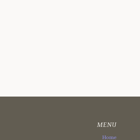
MENU
Home