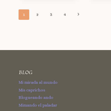
1
2
3
4
BLOG
Mi mirada al mundo
Mis caprichos
Blogueando ando
Mimando el paladar