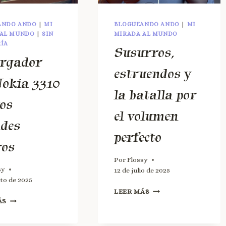
ANDO ANDO
|
MI
BLOGUEANDO ANDO
|
MI
 AL MUNDO
|
SIN
MIRADA AL MUNDO
ÍA
Susurros,
argador
estruendos y
Nokia 3310
la batalla por
ros
el volumen
des
perfecto
ros
Por
Flossy
sy
12 de julio de 2025
sto de 2025
LEER MÁS
ÁS