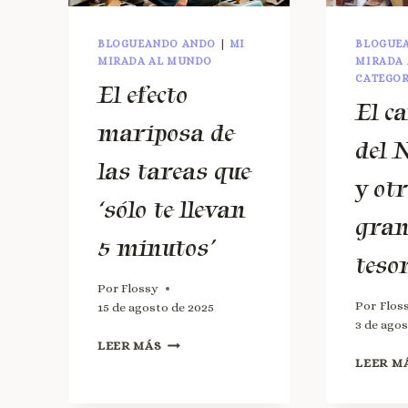
BLOGUEANDO ANDO
|
MI
BLOGUE
MIRADA AL MUNDO
MIRADA
CATEGOR
El efecto
El c
mariposa de
del 
las tareas que
y ot
‘sólo te llevan
gran
5 minutos’
teso
Por
Flossy
Por
Flos
15 de agosto de 2025
3 de ago
LEER MÁS
LEER M