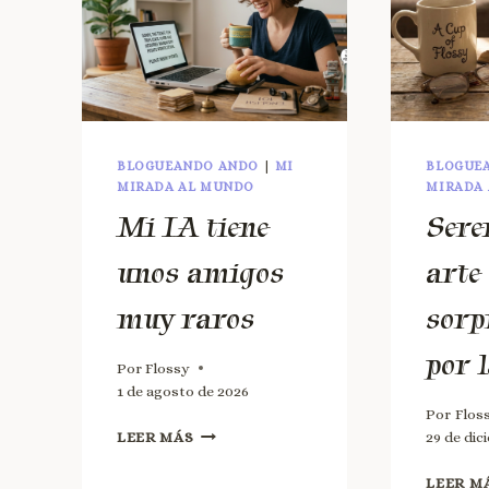
BLOGUEANDO ANDO
|
MI
BLOGUE
MIRADA AL MUNDO
MIRADA
Mi IA tiene
Sere
unos amigos
arte
muy raros
sorp
por 
Por
Flossy
1 de agosto de 2026
Por
Flos
LEER MÁS
29 de dic
LEER M