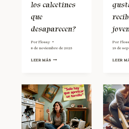
los calcetines
gust
que
reci
desaparecen?
jove
Por
Flossy
Por
Flos
8 de noviembre de 2025
19 de se
LEER MÁS
LEER M