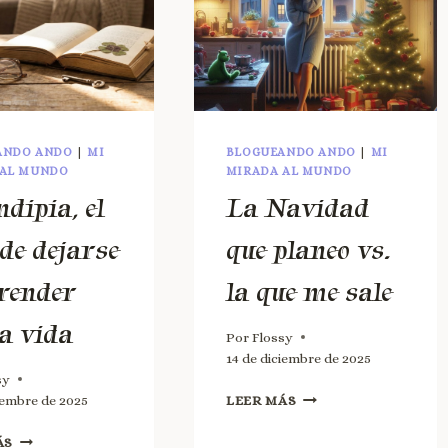
ANDO ANDO
|
MI
BLOGUEANDO ANDO
|
MI
 AL MUNDO
MIRADA AL MUNDO
ndipia, el
La Navidad
 de dejarse
que planeo vs.
render
la que me sale
la vida
Por
Flossy
14 de diciembre de 2025
sy
iembre de 2025
LEER MÁS
ÁS