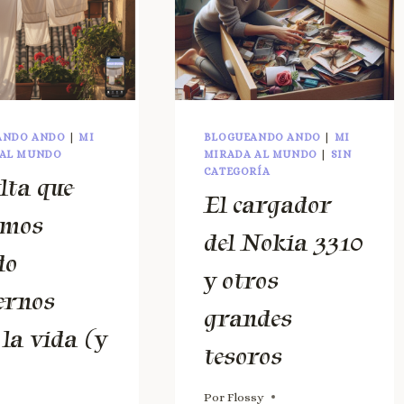
ANDO ANDO
|
MI
BLOGUEANDO ANDO
|
MI
 AL MUNDO
MIRADA AL MUNDO
|
SIN
CATEGORÍA
lta que
El cargador
amos
del Nokia 3310
do
y otros
ernos
grandes
 la vida (y
tesoros
Por
Flossy