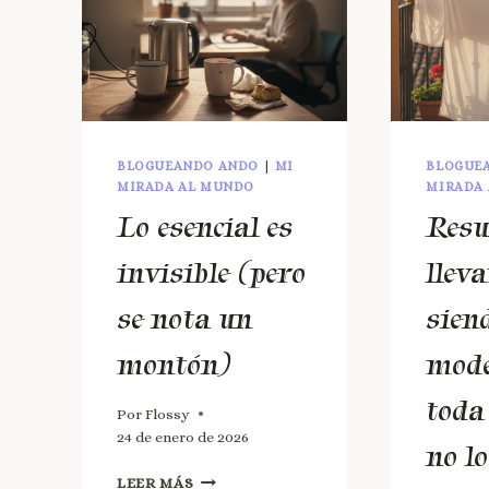
BLOGUEANDO ANDO
|
MI
BLOGUE
MIRADA AL MUNDO
MIRADA
Lo esencial es
Resu
invisible (pero
llev
se nota un
sien
montón)
mod
toda
Por
Flossy
24 de enero de 2026
no lo
LEER MÁS