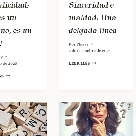
elicidad:
Sinceridad o
es un
maldad; Una
ino, es un
delgada línea
!
Por
Flossy
8 de diciembre de 2024
sy
o de 2025
LEER MÁS
ÁS