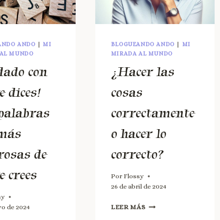
ANDO ANDO
|
MI
BLOGUEANDO ANDO
|
MI
 AL MUNDO
MIRADA AL MUNDO
dado con
¿Hacer las
e dices!
cosas
palabras
correctamente
 más
o hacer lo
rosas de
correcto?
e crees
Por
Flossy
26 de abril de 2024
sy
yo de 2024
LEER MÁS