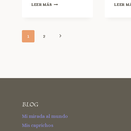
LEER MÁS
LEER M
1
2
BLOG
Mi mirada al mundo
Mis caprichos