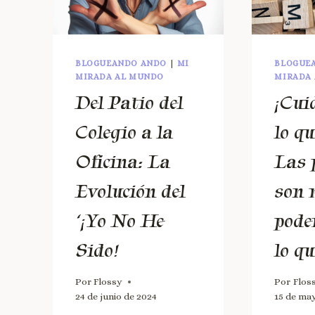
BLOGUEANDO ANDO
|
MI
BLOGUE
MIRADA AL MUNDO
MIRADA
Del Patio del
¡Cui
Colegio a la
lo qu
Oficina: La
Las 
Evolución del
son
‘¡Yo No He
pode
Sido!
lo qu
Por
Flossy
Por
Flos
24 de junio de 2024
15 de ma