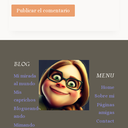
BLOG
MENU
Mi mirada
al mundo
Home
Mis
Sobre mi
caprichos
Páginas
Blogueando
amigas
ando
Contact
Mimando